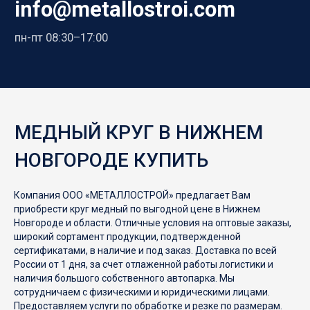
info@metallostroi.com
пн-пт 08:30–17:00
Н.Новгород, ул. Ореховская 80д
Офис:
Н.Новгород, ул. Ореховская 80к3
Склады:
КАТАЛОГ
ИНФОРМАЦИЯ
Компания ООО «МЕТАЛЛОСТРОЙ» предлагает Вам
Сортовой прокат
О нас
приобрести круг медный по выгодной цене в Нижнем
Трубный прокат
Доставка
Новгороде и области. Отличные условия на оптовые заказы,
широкий сортамент продукции, подтвержденной
Нержавеющий прокат
Контакты
сертификатами, в наличие и под заказ. Доставка по всей
России от 1 дня, за счет отлаженной работы логистики и
Листовой прокат
УСЛУГИ
наличия большого собственного автопарка. Мы
Медный прокат
сотрудничаем с физическими и юридическими лицами.
Монтаж заборов
Предоставляем услуги по обработке и резке по размерам.