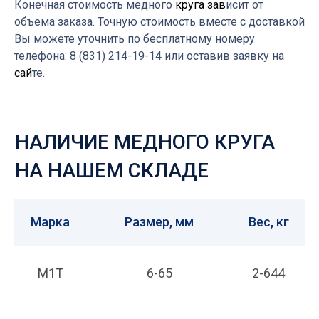
Конечная стоимость медного
круга зав
исит от
объема заказа. Точную стоимость вместе с доставкой
Вы можете уточнить по бесплатному номеру
телефона: 8 (831) 214-19-14 или оставив заявку на
ПРЕИМУЩЕСТВА РАБОТЫ
сай
те.
С НАМИ
Стабильность
от партии к партии
Марка
Размер, мм
Вес, кг
Мы гарантируем стабильное
качество металла в каждой
М1Т
6-65
2-644
партии и его соответствие.