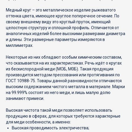
Аллюминиевый прокат
Резка металла
Медный круг – это металлическое изделие рыжеватого
Латунный прокат
Гибка металла
оттенка цвета, имеющее круглое поперечное сечение. По
своему внешнему виду это круглый пруток, имеющий
Прочая продукция
Фрезерные работы
целостную структуру и сплошной профиль. Отличается от
аналогичных изделий более высокими размерами диаметра
Токарные работы
и длины. Эти размерные параметры измеряются в
миллиметрах.
© 2022 ООО «МЕТАЛЛОСТРОЙ». Все права защищены
Некоторые из них обладают особым химическим составом,
что сказывается на их характеристиках. Речь идёт о кругах
Политика конфиденциальности
из бескислородной меди (МОБ, М0Б). Такая продукция
производится методом прессования или протягивания по
Разработка сайта
ГОСТ 10988-75. Товары данной разновидности отличаются
высоким содержанием чистого металла в материале. Марки
Содержание настоящего интернет-сайта носит
на 99.999% состоят из него меди, и лишь малую долю
исключительно информационный характер и не является
публичной офертой, определяемой положениями ст. 437
занимают примеси.
Гражданского кодекса РФ. Для получения более подробной
информации о наличии и стоимости товаров Вы можете
Высокая чистота такой меди позволяет использовать
обратиться к представителю ООО «МЕТАЛЛОСТРОЙ»
любым удобным способом.
продукцию в сферах, для которых требуются характерные
для меди особенности, а именно:
Высокая проводимость электричества;