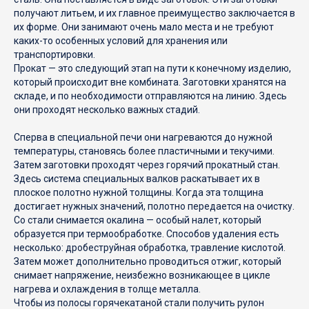
Нержавеющий прокат
Контакты
получают литьем, и их главное преимущество заключается в
Листовой прокат
их форме. Они занимают очень мало места и не требуют
УСЛУГИ
каких-то особенных условий для хранения или
Медный прокат
транспортировки.
Монтаж заборов
Аллюминиевый прокат
Прокат — это следующий этап на пути к конечному изделию,
Резка металла
который происходит вне комбината. Заготовки хранятся на
складе, и по необходимости отправляются на линию. Здесь
Латунный прокат
Гибка металла
они проходят несколько важных стадий.
Прочая продукция
Фрезерные работы
Сперва в специальной печи они нагреваются до нужной
Токарные работы
температуры, становясь более пластичными и текучими.
Затем заготовки проходят через горячий прокатный стан.
Здесь система специальных валков раскатывает их в
плоское полотно нужной толщины. Когда эта толщина
© 2022 ООО «МЕТАЛЛОСТРОЙ». Все права защищены
достигает нужных значений, полотно передается на очистку.
Со стали снимается окалина — особый налет, который
Политика конфиденциальности
образуется при термообработке. Способов удаления есть
несколько: дробеструйная обработка, травление кислотой.
Разработка сайта
Затем может дополнительно проводиться отжиг, который
Содержание настоящего интернет-сайта носит
снимает напряжение, неизбежно возникающее в цикле
исключительно информационный характер и не является
нагрева и охлаждения в толще металла.
публичной офертой, определяемой положениями ст. 437
Чтобы из полосы горячекатаной стали получить рулон
Гражданского кодекса РФ. Для получения более подробной