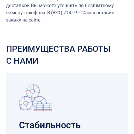
доставкой Вы можете уточнить по бесплатному
Стабильность
номеру телефона: 8 (831) 214-19-14 или оставив
заявку на сайте.
от партии к партии
Мы гарантируем стабильное
качество металла в каждой
партии и его соответствие.
Лучшие заводы
России
Работаем только с проверенными
партнерами, с каждым из которых