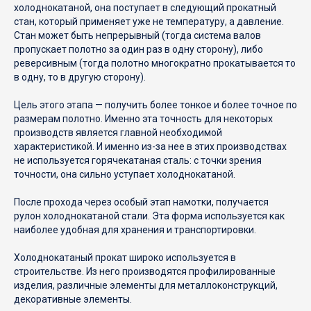
информации о наличии и стоимости товаров Вы можете
холоднокатаной, она поступает в следующий прокатный
обратиться к представителю ООО «МЕТАЛЛОСТРОЙ»
стан, который применяет уже не температуру, а давление.
любым удобным способом.
Стан может быть непрерывный (тогда система валов
пропускает полотно за один раз в одну сторону), либо
реверсивным (тогда полотно многократно прокатывается то
в одну, то в другую сторону).
Цель этого этапа — получить более тонкое и более точное по
размерам полотно. Именно эта точность для некоторых
производств является главной необходимой
характеристикой. И именно из-за нее в этих производствах
не используется горячекатаная сталь: с точки зрения
точности, она сильно уступает холоднокатаной.
После прохода через особый этап намотки, получается
рулон холоднокатаной стали. Эта форма используется как
наиболее удобная для хранения и транспортировки.
Холоднокатаный прокат широко используется в
строительстве. Из него производятся профилированные
изделия, различные элементы для металлоконструкций,
декоративные элементы.